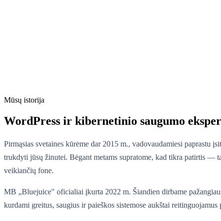
Mūsų istorija
WordPress ir kibernetinio saugumo eksper
Pirmąsias svetaines kūrėme dar 2015 m., vadovaudamiesi paprastu įsiti
trukdyti jūsų žinutei. Bėgant metams supratome, kad tikra patirtis — t
veikiančių fone.
MB „Bluejuice" oficialiai įkurta 2022 m. Šiandien dirbame pažangia
kurdami greitus, saugius ir paieškos sistemose aukštai reitinguojamus 