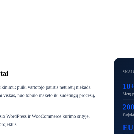
tai
SKAI
10
kinimu: puiki vartotojo patirtis neturėtų niekada
Metų pa
ai viskas, nuo tobulo maketo iki sudėtingų procesų,
20
Projek
usio WordPress ir WooCommerce kūrimo srityje,
projektus.
EU