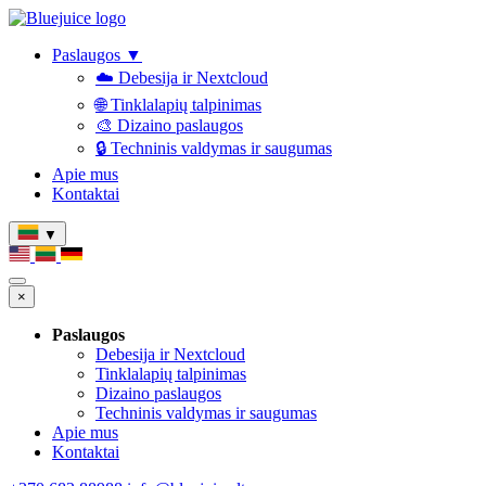
Paslaugos
▼
☁️ Debesija ir Nextcloud
🌐 Tinklalapių talpinimas
🎨 Dizaino paslaugos
🔒 Techninis valdymas ir saugumas
Apie mus
Kontaktai
▼
×
Paslaugos
Debesija ir Nextcloud
Tinklalapių talpinimas
Dizaino paslaugos
Techninis valdymas ir saugumas
Apie mus
Kontaktai