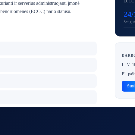
ECCC 
rianti ir serverius administruojanti įmonė
s bendruomenės (ECCC) nario statusu.
24/
Saugum
DARBO
I–IV: 
El. pašt
Susi