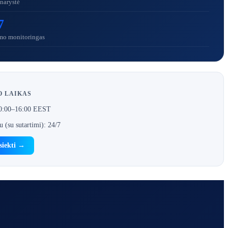
narystė
7
o monitoringas
 LAIKAS
10:00–16:00 EEST
u (su sutartimi): 24/7
siekti →