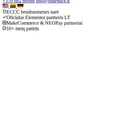
+370 682 88988
info@bluejuice.lt
ECCC bendruomenės narė
Oficialus Elementor partneris LT
MakeCommerce & NEOPay partneriai
10+ metų patirtis
Apie MB Bluejuice
Nuo idėjos iki įgyvendinimo — kaip mūsų kelionė formuoja 
modernias svetaines.