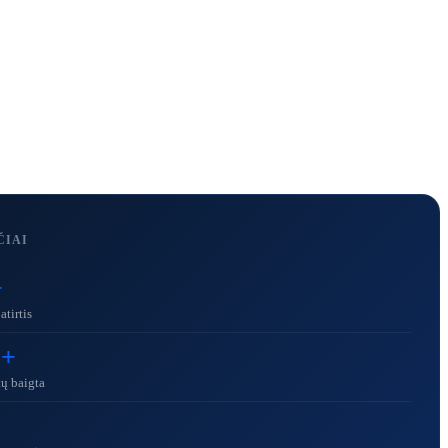
ČIAI
+
tirtis
0+
tų baigta