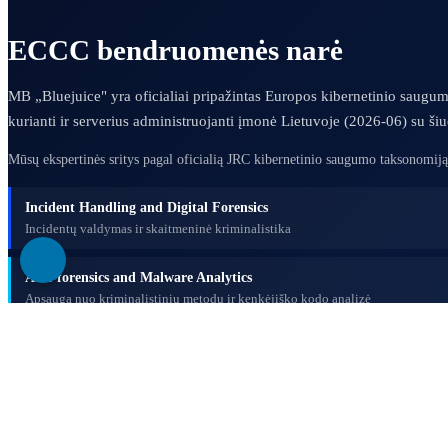
ECCC bendruomenės narė
MB „Bluejuice" yra oficialiai pripažintas Europos kibernetinio saug
kurianti ir serverius administruojanti įmonė Lietuvoje (2026-06) su ši
Mūsų ekspertinės sritys pagal oficialią JRC kibernetinio saugumo taksonomiją
Incident Handling and Digital Forensics
Incidentų valdymas ir skaitmeninė kriminalistika
Anti-forensics and Malware Analytics
Apsauga nuo kriminalistinių metodų ir kenkėjiško kodo analizė
Tikrinti EU registre ↗